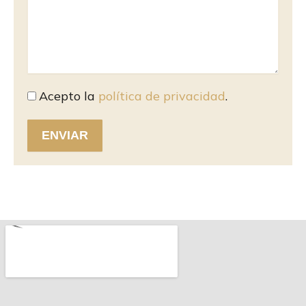
c
o
Acepto la
política de privacidad
.
ENVIAR