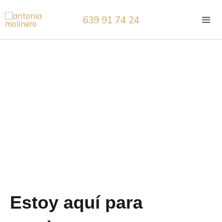
Ir
639 91 74 24
al
contenido
Contacto
Estoy aquí para