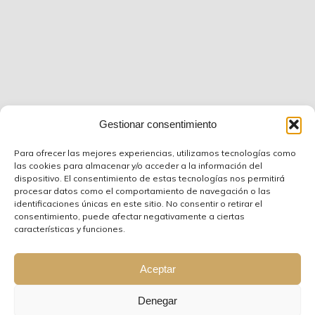
Gestionar consentimiento
Para ofrecer las mejores experiencias, utilizamos tecnologías como
las cookies para almacenar y/o acceder a la información del
dispositivo. El consentimiento de estas tecnologías nos permitirá
procesar datos como el comportamiento de navegación o las
identificaciones únicas en este sitio. No consentir o retirar el
consentimiento, puede afectar negativamente a ciertas
características y funciones.
Aviso Legal
Política de privacidad
Política de cookies
Accesibilidad
Aceptar
© 2025 procuradoreslinares.es |
Diseño web
Denegar